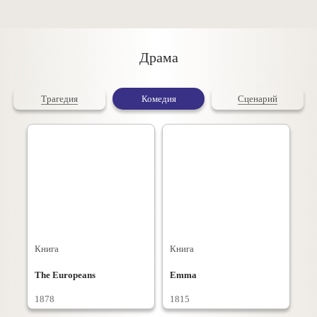
Драма
Трагедия
Комедия
Сценарий
Книга
Книга
The Europeans
Emma
1878
1815