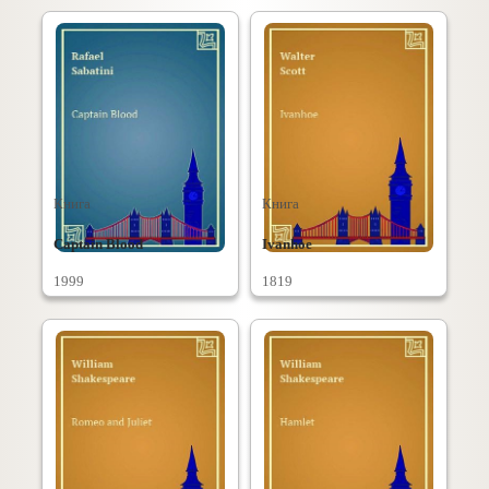
Книга
Книга
Captain Blood
Ivanhoe
1999
1819