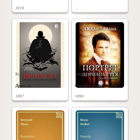
2019
....
Книга
Книга
Дракула
Портрет Дориана Грея
1897
1890