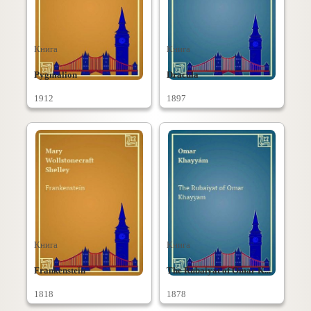
Книга
Книга
Pygmalion
Dracula
1912
1897
Книга
Книга
Frankenstein
The Rubaiyat of Omar K...
1818
1878