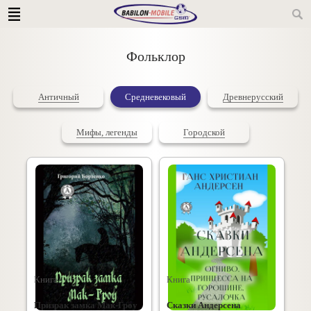
Фольклор
Античный
Средневековый
Древнерусский
Мифы, легенды
Городской
Книга
Книга
Призрак замка Мак-Гроу
Сказки Андерсена