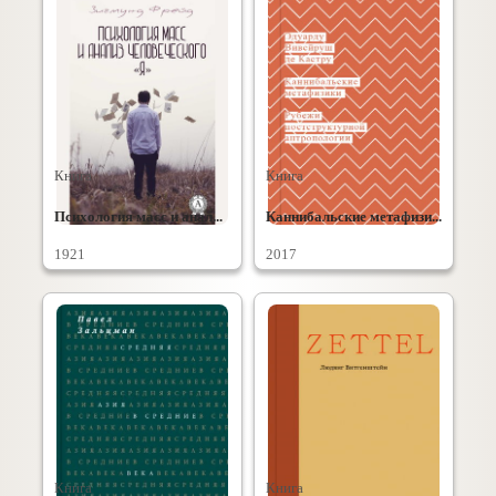
Книга
Книга
Психология масс и анал...
Каннибальские метафизи...
1921
2017
Книга
Книга