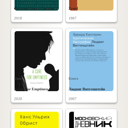
Средняя Азия в Средние...
Zettel
2018
1967
Книга
Книга
A Cure for Emptiness
Людвиг Витгенштейн
2020
2007