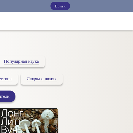
Войти
Популярная наука
ствия
Людям о людях
ители