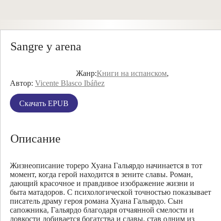
Sangre y arena
Жанр:
Книги на испанском
,
Автор:
Vicente Blasco Ibáñez
Скачать EPUB
Описание
Жизнеописание тореро Хуана Гальярдо начинается в тот
момент, когда герой находится в зените славы. Роман,
дающий красочное и правдивое изображение жизни и
быта матадоров. С психологической точностью показывает
писатель драму героя романа Хуана Гальярдо. Сын
сапожника, Гальярдо благодаря отчаянной смелости и
ловкости добивается богатства и славы, став одним из