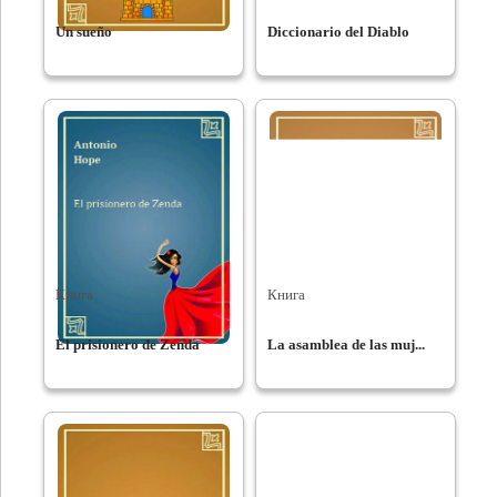
Un sueño
Diccionario del Diablo
Книга
Книга
El prisionero de Zenda
La asamblea de las muj...