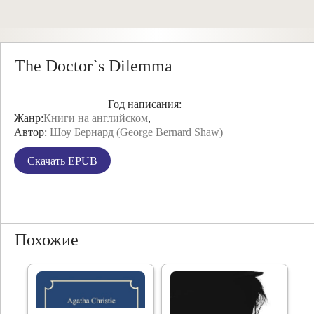
The Doctor`s Dilemma
Год написания:
Жанр:
Книги на английском
,
Автор:
Шоу Бернард (George Bernard Shaw)
Скачать EPUB
Похожие