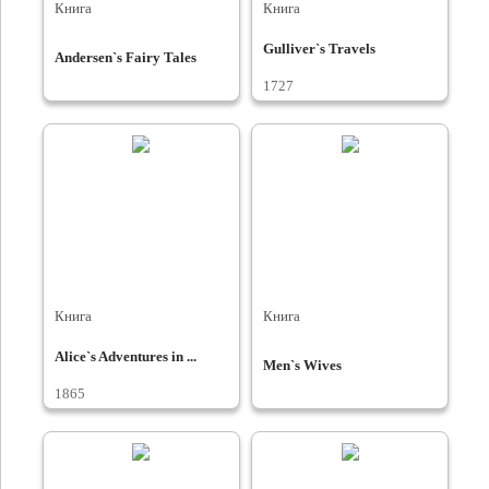
Книга
Книга
Gulliver`s Travels
Andersen`s Fairy Tales
1727
Книга
Книга
Alice`s Adventures in ...
Men`s Wives
1865