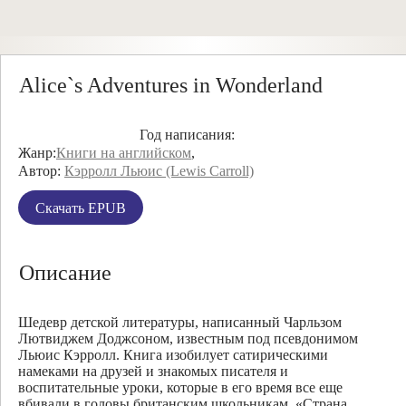
Alice`s Adventures in Wonderland
Год написания:
Жанр:
Книги на английском
,
Автор:
Кэрролл Льюис (Lewis Carroll)
Скачать EPUB
Описание
Шедевр детской литературы, написанный Чарльзом
Лютвиджем Доджсоном, известным под псевдонимом
Льюис Кэрролл. Книга изобилует сатирическими
намеками на друзей и знакомых писателя и
воспитательные уроки, которые в его время все еще
вбивали в головы британским школьникам. «Страна