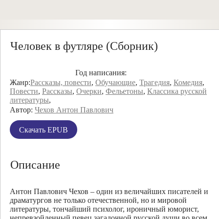
Человек в футляре (Сборник)
Год написания:
Жанр:
Рассказы, повести
,
Обучающие
,
Трагедия
,
Комедия
,
Повести
,
Рассказы
,
Очерки
,
Фельетоны
,
Классика русской
литературы
,
Автор:
Чехов Антон Павлович
Скачать EPUB
Описание
Антон Павлович Чехов – один из величайших писателей и
драматургов не только отечественной, но и мировой
литературы, тончайший психолог, ироничный юморист,
непревзойденный певец загадочной русской души во всем