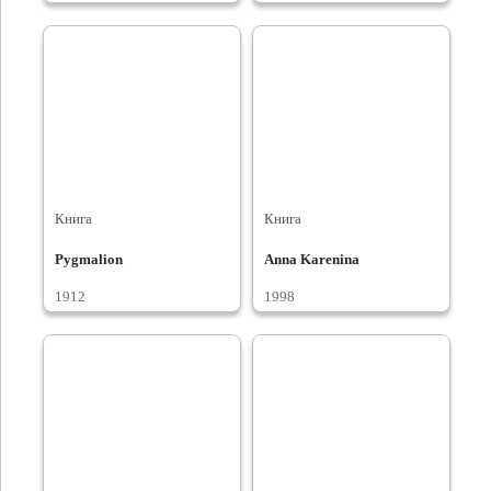
Книга
Книга
Pygmalion
Anna Karenina
1912
1998