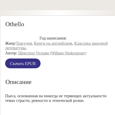
Othello
Год написания:
Жанр:
Трагедия
,
Книги на английском
,
Классика западной
литературы
,
Автор:
Шекспир Уильям (William Shakespeare)
Скачать EPUB
Описание
Пьеса, основанная на никогда не теряющих актуальности
темах страсти, ревности и этнической розни.