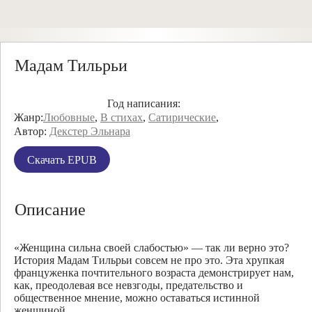
Мадам Тильрьи
Год написания:
Жанр:
Любовные
,
В стихах
,
Сатирические
,
Автор:
Декстер Эльнара
Скачать EPUB
Описание
«Женщина сильна своей слабостью» — так ли верно это?
История Мадам Тильрьи совсем не про это. Эта хрупкая
француженка почтительного возраста демонстрирует нам,
как, преодолевая все невзгоды, предательство и
общественное мнение, можно оставаться истинной
женщиной.