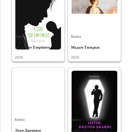
Книга
Книга
A Cure for Emptiness
Мадам Тильрьи
2020
2020
Книга
Книга
Леон Джентиле
Listen, Doctor Brown!