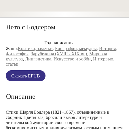
Лето с Бодлером
Год написания:
Жанр:
Критика, заметки
,
Биографии, мемуары
,
История
,
Философия
,
Зарубежная (XVIII - XIX вв)
,
Мировая
культура
,
Лингвистика
,
Искусство и хобби
,
Интервью,
статьи
,
Скачать EPUB
Описание
Стихи Шарля Бодлера (1821–1867), объединенные в
сборник Цветы зла, бросили вызов литературе и
читательской аудитории своего времени
бескомпромиссным индивидуализмом, острым вниманием