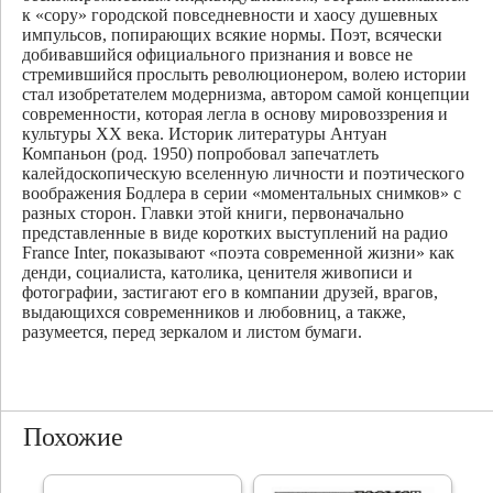
к «сору» городской повседневности и хаосу душевных
импульсов, попирающих всякие нормы. Поэт, всячески
добивавшийся официального признания и вовсе не
стремившийся прослыть революционером, волею истории
стал изобретателем модернизма, автором самой концепции
современности, которая легла в основу мировоззрения и
культуры XX века. Историк литературы Антуан
Компаньон (род. 1950) попробовал запечатлеть
калейдоскопическую вселенную личности и поэтического
воображения Бодлера в серии «моментальных снимков» с
разных сторон. Главки этой книги, первоначально
представленные в виде коротких выступлений на радио
France Inter, показывают «поэта современной жизни» как
денди, социалиста, католика, ценителя живописи и
фотографии, застигают его в компании друзей, врагов,
выдающихся современников и любовниц, а также,
разумеется, перед зеркалом и листом бумаги.
Похожие