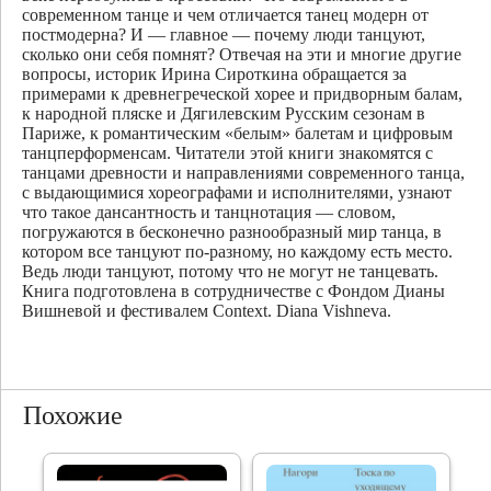
современном танце и чем отличается танец модерн от
постмодерна? И — главное — почему люди танцуют,
сколько они себя помнят? Отвечая на эти и многие другие
вопросы, историк Ирина Сироткина обращается за
примерами к древнегреческой хорее и придворным балам,
к народной пляске и Дягилевским Русским сезонам в
Париже, к романтическим «белым» балетам и цифровым
танцперформенсам. Читатели этой книги знакомятся с
танцами древности и направлениями современного танца,
с выдающимися хореографами и исполнителями, узнают
что такое дансантность и танцнотация — словом,
погружаются в бесконечно разнообразный мир танца, в
котором все танцуют по-разному, но каждому есть место.
Ведь люди танцуют, потому что не могут не танцевать.
Книга подготовлена в сотрудничестве с Фондом Дианы
Вишневой и фестивалем Context. Diana Vishneva.
Похожие