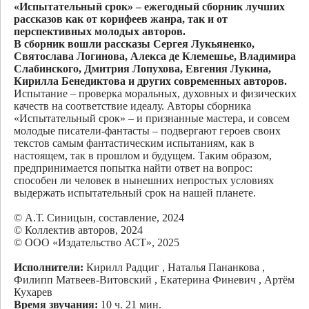
«Испытательный срок» – ежегодный сборник лучших
рассказов как от корифеев жанра, так и от
перспективных молодых авторов.
В сборник вошли рассказы Сергея Лукьяненко,
Святослава Логинова, Алекса де Клемешье, Владимира
Слабинского, Дмитрия Лопухова, Евгения Лукина,
Кирилла Бенедиктова и других современных авторов.
Испытание – проверка моральных, духовных и физических
качеств на соответствие идеалу. Авторы сборника
«Испытательный срок» – и признанные мастера, и совсем
молодые писатели-фантасты – подвергают героев своих
текстов самым фантастическим испытаниям, как в
настоящем, так в прошлом и будущем. Таким образом,
предпринимается попытка найти ответ на вопрос:
способен ли человек в нынешних непростых условиях
выдержать испытательный срок на нашей планете.
© А.Т. Синицын, составление, 2024
© Коллектив авторов, 2024
© ООО «Издательство АСТ», 2025
Исполнители:
Кирилл Радциг , Наталья Пананкова ,
Филипп Матвеев-Витовский , Екатерина Финевич , Артём
Кухарев
Время звучания:
10 ч. 21 мин.