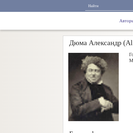
Автор
Дюма Александр (Ale
Г
М