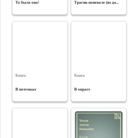
То была она!
Трагик поневоле (из да...
Книга
Книга
В потемках
В овраге