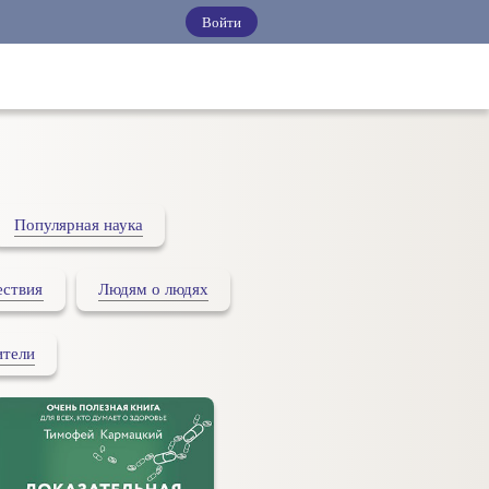
Войти
Популярная наука
ствия
Людям о людях
ители