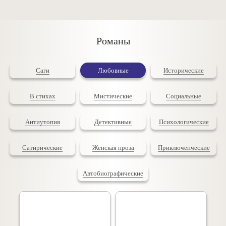
Романы
Саги
Любовные
Исторические
В стихах
Мистические
Социальные
Антиутопия
Детективные
Психологические
Сатирические
Женская проза
Приключенческие
Автобиографические