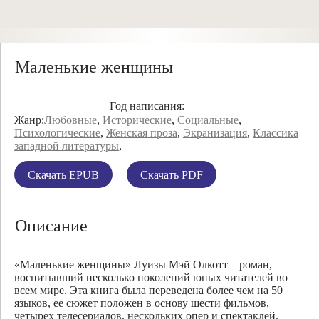
Маленькие женщины
Год написания:
Жанр:
Любовные
,
Исторические
,
Социальные
,
Психологические
,
Женская проза
,
Экранизация
,
Классика
западной литературы
,
Скачать EPUB
Скачать PDF
Описание
«Маленькие женщины» Луизы Мэй Олкотт – роман,
воспитывший несколько поколений юных читателей во
всем мире. Эта книга была переведена более чем на 50
языков, ее сюжет положен в основу шести фильмов,
четырех телесериалов, нескольких опер и спектаклей.