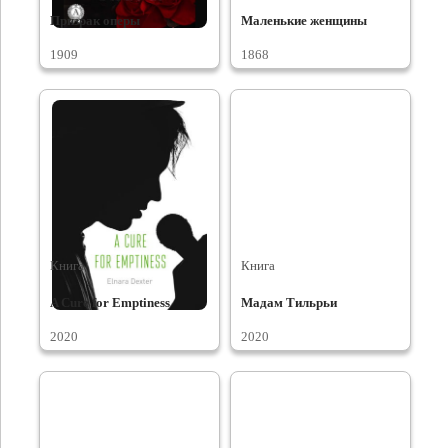
Призрак оперы
Маленькие женщины
1909
1868
Книга
Книга
A Cure for Emptiness
Мадам Тильрьи
2020
2020