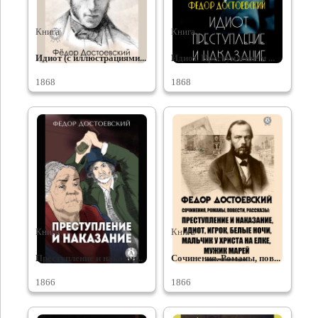
Книга
Книга
Идиот (с иллюстрациями...
Идиот. Преступление и ...
1868
1868
Книга
Книга
Преступление и наказан...
Сочинения. Романы, пов...
1866
1866