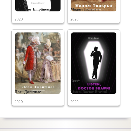
A Cure for Emptiness
Мадам Тильрьи
2020
2020
Книга
Книга
Леон Джентиле
Listen, Doctor Brown!
2020
2020