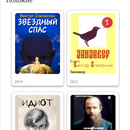
Похожие
Книга
Книга
Звездный Спас
Зинзивер
2010
2021