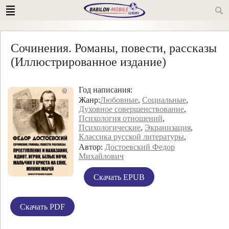
Сочинения. Романы, повести, рассказы
(Иллюстрированное издание)
Год написания:
Жанр:
Любовные
,
Социальные
,
Духовное совершенствование
,
Психология отношений
,
Психологические
,
Экранизация
,
Классика русской литературы
,
Автор:
Достоевский Федор
Михайлович
Скачать EPUB
Скачать PDF