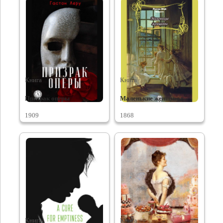
Книга
Книга
Призрак оперы
Маленькие женщины
1909
1868
Книга
Книга